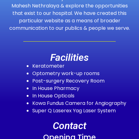
Mahesh Nethralaya & explore the opportunities
that exist to our hospital. We have created this
particular website as a means of broader
communication to our publics & people we serve.
Facilities
Keratometer
Optometry work-up rooms
Post-surgery Recovery Room
In House Pharmacy
In House Opticals
Kowa Fundus Camera for Angiography
Super Q Laserex Yag Laser System
Contact
Opening Time