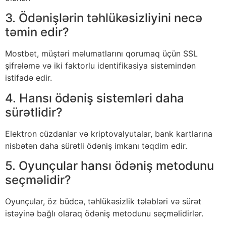
3. Ödənişlərin təhlükəsizliyini necə
təmin edir?
Mostbet, müştəri məlumatlarını qorumaq üçün SSL
şifrələmə və iki faktorlu identifikasiya sistemindən
istifadə edir.
4. Hansı ödəniş sistemləri daha
sürətlidir?
Elektron cüzdanlar və kriptovalyutalar, bank kartlarına
nisbətən daha sürətli ödəniş imkanı təqdim edir.
5. Oyunçular hansı ödəniş metodunu
seçməlidir?
Oyunçular, öz büdcə, təhlükəsizlik tələbləri və sürət
istəyinə bağlı olaraq ödəniş metodunu seçməlidirlər.