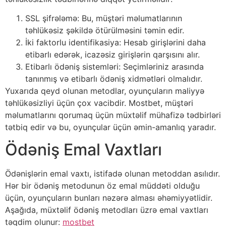
SSL şifrələmə: Bu, müştəri məlumatlarının
təhlükəsiz şəkildə ötürülməsini təmin edir.
İki faktorlu identifikasiya: Hesab girişlərini daha
etibarlı edərək, icazəsiz girişlərin qarşısını alır.
Etibarlı ödəniş sistemləri: Seçimləriniz arasında
tanınmış və etibarlı ödəniş xidmətləri olmalıdır.
Yuxarıda qeyd olunan metodlar, oyunçuların maliyyə
təhlükəsizliyi üçün çox vacibdir. Mostbet, müştəri
məlumatlarını qorumaq üçün müxtəlif mühafizə tədbirləri
tətbiq edir və bu, oyunçular üçün əmin-amanlıq yaradır.
Ödəniş Emal Vaxtları
Ödənişlərin emal vaxtı, istifadə olunan metoddan asılıdır.
Hər bir ödəniş metodunun öz emal müddəti olduğu
üçün, oyunçuların bunları nəzərə alması əhəmiyyətlidir.
Aşağıda, müxtəlif ödəniş metodları üzrə emal vaxtları
təqdim olunur:
mostbet