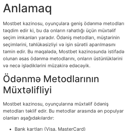
Anlamaq
Mostbet kazinosu, oyunçulara geniş ödənmə metodları
təqdim edir ki, bu da onların rahatlığı üçün müxtəlif
seçim imkanları yaradır. Ödəniş metodları, müştərinin
seçimlərini, təhlükəsizliyi və işin sürətli aparılmasını
təmin edir. Bu məqalədə, Mostbet kazinosunda istifadə
olunan əsas ödənmə metodlarını, onların üstünlüklərini
və necə işlədiklərini müzakirə edəcəyik.
Ödənmə Metodlarının
Müxtəlifliyi
Mostbet kazinosu, oyunçularına müxtəlif ödəniş
metodları təklif edir. Bu metodlar arasında ən populyar
olanları aşağıdakılardır:
Bank kartları (Visa, MasterCard)