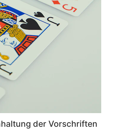
haltung der Vorschriften