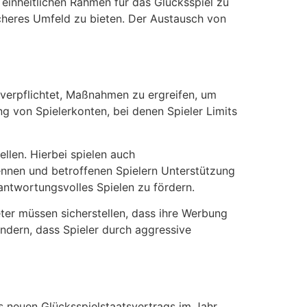
einheitlichen Rahmen für das Glücksspiel zu
icheres Umfeld zu bieten. Der Austausch von
 verpflichtet, Maßnahmen zu ergreifen, um
g von Spielerkonten, bei denen Spieler Limits
llen. Hierbei spielen auch
ennen und betroffenen Spielern Unterstützung
antwortungsvolles Spielen zu fördern.
ter müssen sicherstellen, dass ihre Werbung
ndern, dass Spieler durch aggressive
s neuen Glücksspielstaatsvertrags im Jahr