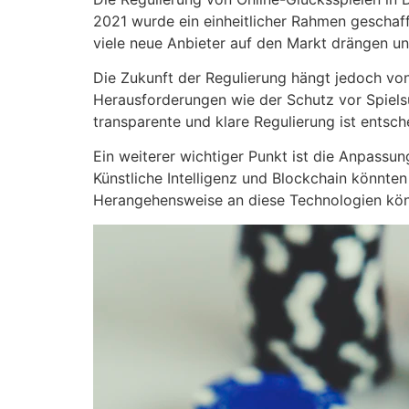
2021 wurde ein einheitlicher Rahmen geschaff
viele neue Anbieter auf den Markt drängen un
Die Zukunft der Regulierung hängt jedoch v
Herausforderungen wie der Schutz vor Spiels
transparente und klare Regulierung ist entsc
Ein weiterer wichtiger Punkt ist die Anpassu
Künstliche Intelligenz und Blockchain könnten
Herangehensweise an diese Technologien könnt