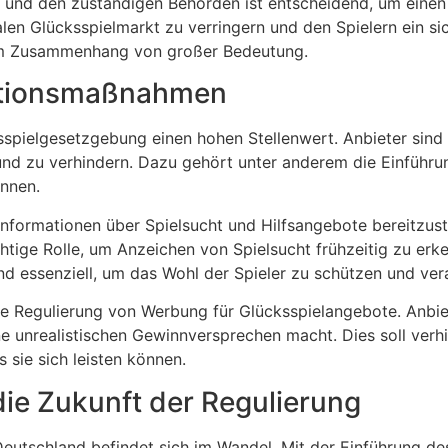
und den zuständigen Behörden ist entscheidend, um einen 
galen Glücksspielmarkt zu verringern und den Spielern ein s
esem Zusammenhang von großer Bedeutung.
entionsmaßnahmen
sspielgesetzgebung einen hohen Stellenwert. Anbieter sind
nd zu verhindern. Dazu gehört unter anderem die Einführun
önnen.
Informationen über Spielsucht und Hilfsangebote bereitzuste
tige Rolle, um Anzeichen von Spielsucht frühzeitig zu erk
d essenziell, um das Wohl der Spieler zu schützen und ver
die Regulierung von Werbung für Glücksspielangebote. Anbie
e unrealistischen Gewinnversprechen macht. Dies soll verhi
 sie sich leisten können.
die Zukunft der Regulierung
Deutschland befindet sich im Wandel. Mit der Einführung de