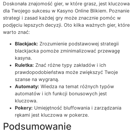
Doskonała znajomość gier, w które grasz, jest kluczowa
dla Twojego sukcesu w Kasyno Online Blikiem. Poznanie
strategi i zasad każdej gry może znacznie pomóc w
podjęciu lepszych decyzji. Oto kilka ważnych gier, które
warto znać:
Blackjack:
Zrozumienie podstawowej strategii
blackjacka pomoże zminimalizować przewagę
kasyna.
Ruletka:
Znać różne typy zakładów i ich
prawdopodobieństwa może zwiększyć Twoje
szanse na wygraną.
Automaty:
Wiedza na temat różnych typów
automatów i ich funkcji bonusowych jest
kluczowa.
Pokery:
Umiejętność bluffowania i zarządzania
rękami jest kluczowa w pokerze.
Podsumowanie