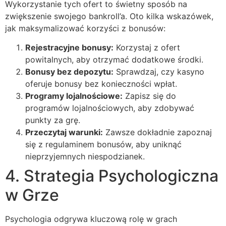
Wykorzystanie tych ofert to świetny sposób na
zwiększenie swojego bankroll’a. Oto kilka wskazówek,
jak maksymalizować korzyści z bonusów:
Rejestracyjne bonusy:
Korzystaj z ofert
powitalnych, aby otrzymać dodatkowe środki.
Bonusy bez depozytu:
Sprawdzaj, czy kasyno
oferuje bonusy bez konieczności wpłat.
Programy lojalnościowe:
Zapisz się do
programów lojalnościowych, aby zdobywać
punkty za grę.
Przeczytaj warunki:
Zawsze dokładnie zapoznaj
się z regulaminem bonusów, aby uniknąć
nieprzyjemnych niespodzianek.
4. Strategia Psychologiczna
w Grze
Psychologia odgrywa kluczową rolę w grach