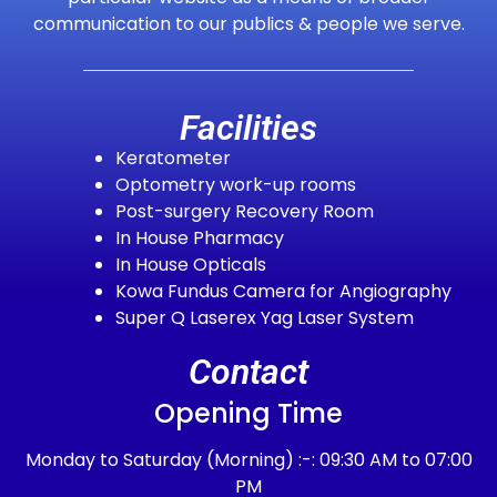
communication to our publics & people we serve.
Facilities
Keratometer
Optometry work-up rooms
Post-surgery Recovery Room
In House Pharmacy
In House Opticals
Kowa Fundus Camera for Angiography
Super Q Laserex Yag Laser System
Contact
Opening Time
Monday to Saturday (Morning) :-: 09:30 AM to 07:00
PM