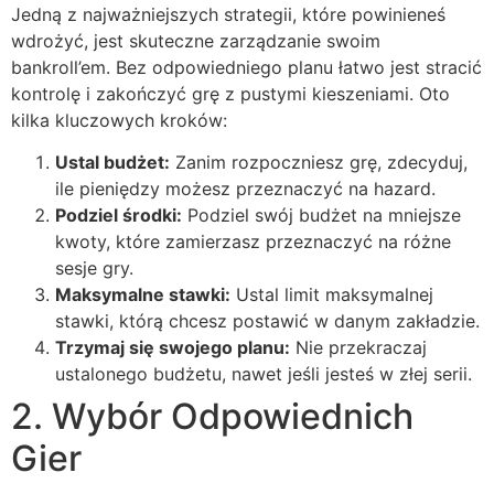
Jedną z najważniejszych strategii, które powinieneś
wdrożyć, jest skuteczne zarządzanie swoim
bankroll’em. Bez odpowiedniego planu łatwo jest stracić
kontrolę i zakończyć grę z pustymi kieszeniami. Oto
kilka kluczowych kroków:
Ustal budżet:
Zanim rozpoczniesz grę, zdecyduj,
ile pieniędzy możesz przeznaczyć na hazard.
Podziel środki:
Podziel swój budżet na mniejsze
kwoty, które zamierzasz przeznaczyć na różne
sesje gry.
Maksymalne stawki:
Ustal limit maksymalnej
stawki, którą chcesz postawić w danym zakładzie.
Trzymaj się swojego planu:
Nie przekraczaj
ustalonego budżetu, nawet jeśli jesteś w złej serii.
2. Wybór Odpowiednich
Gier