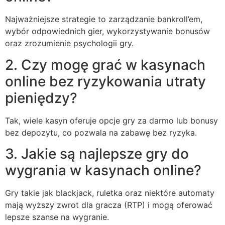
Najważniejsze strategie to zarządzanie bankroll’em,
wybór odpowiednich gier, wykorzystywanie bonusów
oraz zrozumienie psychologii gry.
2. Czy mogę grać w kasynach
online bez ryzykowania utraty
pieniędzy?
Tak, wiele kasyn oferuje opcje gry za darmo lub bonusy
bez depozytu, co pozwala na zabawę bez ryzyka.
3. Jakie są najlepsze gry do
wygrania w kasynach online?
Gry takie jak blackjack, ruletka oraz niektóre automaty
mają wyższy zwrot dla gracza (RTP) i mogą oferować
lepsze szanse na wygranie.