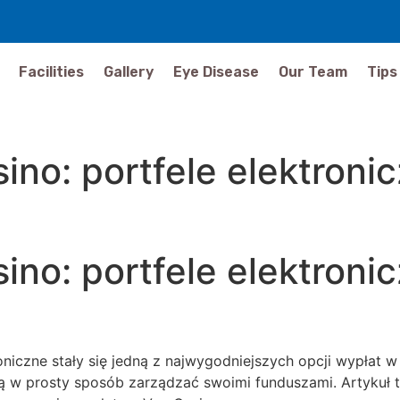
Facilities
Gallery
Eye Disease
Our Team
Tips
ino: portfele elektroni
ino: portfele elektroni
oniczne stały się jedną z najwygodniejszych opcji wypłat w 
ą w prosty sposób zarządzać swoimi funduszami. Artykuł te