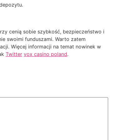
depozytu.
órzy cenią sobie szybkość, bezpieczeństwo i
anie swoimi funduszami. Warto zatem
acji. Więcej informacji na temat nowinek w
jak
Twitter
vox casino poland
.