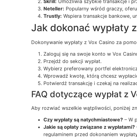
Skrill:
Umożliwia szybkie transakcje i 
Neteller:
Popularny wśród graczy, oferuj
Trustly:
Wspiera transakcje bankowe, u
Jak dokonać wypłaty z
Dokonywanie wypłaty z Vox Casino za pomocą
Zaloguj się na swoje konto w Vox Casin
Przejdź do sekcji wypłat.
Wybierz preferowany portfel elektronic
Wprowadź kwotę, którą chcesz wypłaci
Potwierdź transakcję i czekaj na realiza
FAQ dotyczące wypłat z V
Aby rozwiać wszelkie wątpliwości, poniżej z
Czy wypłaty są natychmiastowe?
– W p
Jakie są opłaty związane z wypłatami?
regulaminem przed dokonaniem wypłaty