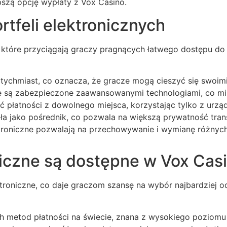
epszą opcję wypłaty z Vox Casino.
rtfeli elektronicznych
ci, które przyciągają graczy pragnących łatwego dostępu d
tychmiast, co oznacza, że gracze mogą cieszyć się swoim
e są zabezpieczone zaawansowanymi technologiami, co min
łatności z dowolnego miejsca, korzystając tylko z urząd
ła jako pośrednik, co pozwala na większą prywatność trans
troniczne pozwalają na przechowywanie i wymianę różnych 
niczne są dostępne w Vox Cas
troniczne, co daje graczom szansę na wybór najbardziej od
h metod płatności na świecie, znana z wysokiego poziomu