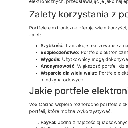
elektronicznych, przedstawiając je jako najl
Zalety korzystania z po
Portfele elektroniczne oferują wiele korzyś
zalet:
Szybkość:
Transakcje realizowane są na
Bezpieczeństwo:
Portfele elektroniczn
Wygoda:
Użytkownicy mogą dokonywać p
Anonymowość:
Większość portfeli dzia
Wsparcie dla wielu walut:
Portfele elek
międzynarodowych.
Jakie portfele elektro
Vox Casino wspiera różnorodne portfele elek
portfeli, które można wykorzystywać:
PayPal:
Jedna z najczęściej stosowanyc