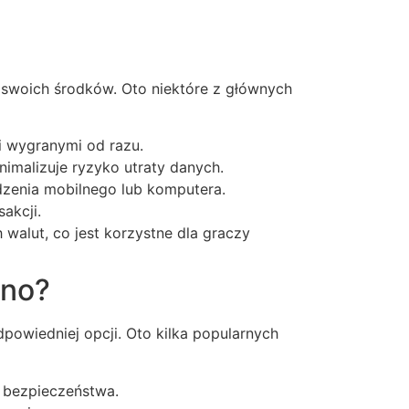
o swoich środków. Oto niektóre z głównych
i wygranymi od razu.
imalizuje ryzyko utraty danych.
zenia mobilnego lub komputera.
akcji.
walut, co jest korzystne dla graczy
ino?
powiedniej opcji. Oto kilka popularnych
 bezpieczeństwa.