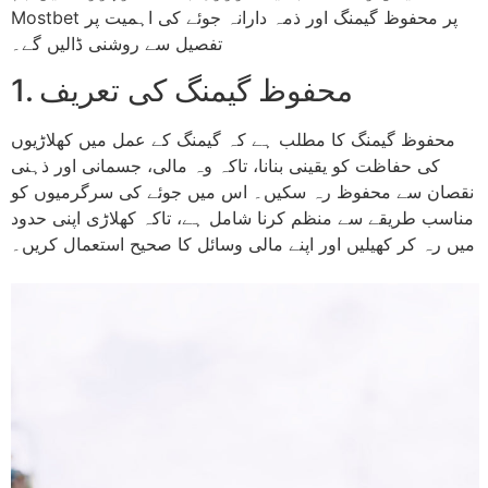
Mostbet پر محفوظ گیمنگ اور ذمہ دارانہ جوئے کی اہمیت پر
تفصیل سے روشنی ڈالیں گے۔
1. محفوظ گیمنگ کی تعریف
محفوظ گیمنگ کا مطلب ہے کہ گیمنگ کے عمل میں کھلاڑیوں
کی حفاظت کو یقینی بنانا، تاکہ وہ مالی، جسمانی اور ذہنی
نقصان سے محفوظ رہ سکیں۔ اس میں جوئے کی سرگرمیوں کو
مناسب طریقے سے منظم کرنا شامل ہے، تاکہ کھلاڑی اپنی حدود
میں رہ کر کھیلیں اور اپنے مالی وسائل کا صحیح استعمال کریں۔