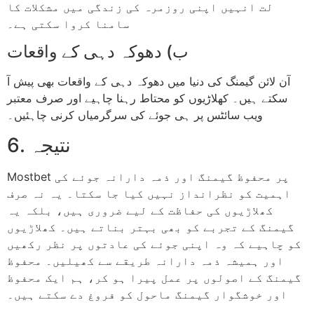
لت انہیں اپنی روزمرہ کی زندگی میں مشکلات کا
سامنا کروا سکتی ہے۔
ب) دھوکہ دہی کے واقعات
آن لائن گیمنگ کی دنیا میں دھوکہ دہی کے واقعات بھی پیش آ
سکتے ہیں۔ کھلاڑیوں کو محتاط رہنا چاہیے اور صرف معتبر
ویب سائٹس پر ہی جوئے کی سرگرمیاں کرنی چاہئیں۔
6. نتیجہ
Mostbet پر محفوظ گیمنگ اور ذمہ دارانہ جوئے کی
اہمیت کو نظرانداز نہیں کیا جا سکتا۔ یہ نہ صرف
کھلاڑیوں کی حفاظت کے لیے ضروری ہیں، بلکہ یہ
گیمنگ کے تجربے کو بھی بہتر بناتے ہیں۔ کھلاڑیوں
کو چاہیے کہ وہ اپنی جوئے کی عادتوں پر نظر رکھیں
اور ہمیشہ ذمہ دارانہ طریقے سے کھیلیں۔ محفوظ
گیمنگ کے اصولوں پر عمل پیرا ہو کر، ہم ایک محفوظ
اور خوشگوار گیمنگ ماحول کو فروغ دے سکتے ہیں۔