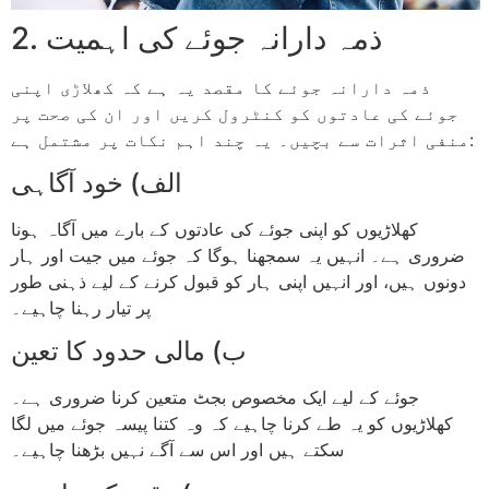
2. ذمہ دارانہ جوئے کی اہمیت
ذمہ دارانہ جوئے کا مقصد یہ ہے کہ کھلاڑی اپنی
جوئے کی عادتوں کو کنٹرول کریں اور ان کی صحت پر
منفی اثرات سے بچیں۔ یہ چند اہم نکات پر مشتمل ہے:
الف) خود آگاہی
کھلاڑیوں کو اپنی جوئے کی عادتوں کے بارے میں آگاہ ہونا
ضروری ہے۔ انہیں یہ سمجھنا ہوگا کہ جوئے میں جیت اور ہار
دونوں ہیں، اور انہیں اپنی ہار کو قبول کرنے کے لیے ذہنی طور
پر تیار رہنا چاہیے۔
ب) مالی حدود کا تعین
جوئے کے لیے ایک مخصوص بجٹ متعین کرنا ضروری ہے۔
کھلاڑیوں کو یہ طے کرنا چاہیے کہ وہ کتنا پیسہ جوئے میں لگا
سکتے ہیں اور اس سے آگے نہیں بڑھنا چاہیے۔