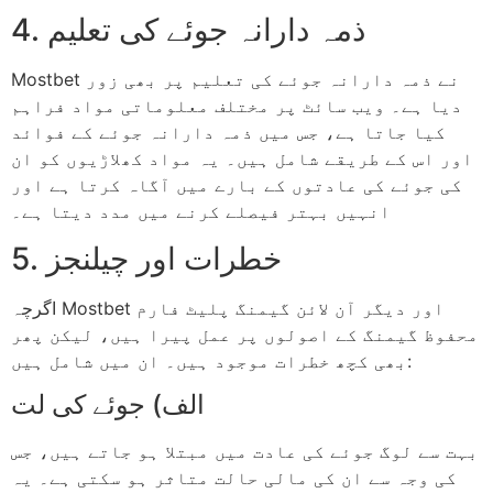
4. ذمہ دارانہ جوئے کی تعلیم
Mostbet نے ذمہ دارانہ جوئے کی تعلیم پر بھی زور
دیا ہے۔ ویب سائٹ پر مختلف معلوماتی مواد فراہم
کیا جاتا ہے، جس میں ذمہ دارانہ جوئے کے فوائد
اور اس کے طریقے شامل ہیں۔ یہ مواد کھلاڑیوں کو ان
کی جوئے کی عادتوں کے بارے میں آگاہ کرتا ہے اور
انہیں بہتر فیصلے کرنے میں مدد دیتا ہے۔
5. خطرات اور چیلنجز
اگرچہ Mostbet اور دیگر آن لائن گیمنگ پلیٹ فارم
محفوظ گیمنگ کے اصولوں پر عمل پیرا ہیں، لیکن پھر
بھی کچھ خطرات موجود ہیں۔ ان میں شامل ہیں:
الف) جوئے کی لت
بہت سے لوگ جوئے کی عادت میں مبتلا ہو جاتے ہیں، جس
کی وجہ سے ان کی مالی حالت متاثر ہو سکتی ہے۔ یہ