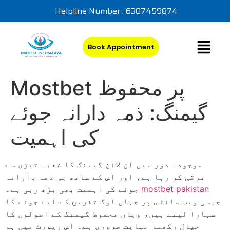
Helpline Number : 6307459874
Book Appointment
Mostbet پر محفوظ
گیمنگ: ذمہ دارانہ جوئے
کی اہمیت
موجودہ دور میں آن لائن گیمنگ کا شعبہ تیزی سے
ترقی کر رہا ہے، اور اس کے ساتھ ہی ذمہ دارانہ
mostbet pakistan
جوئے کی اہمیت بھی بڑھ رہی ہے۔
جیسی ویب سائٹس پر جہاں لوگ تفریح کے لیے جوئے کا
سہارا لیتے ہیں، وہاں محفوظ گیمنگ کے اصولوں کا
خیال رکھنا نہایت ضروری ہے۔ اس رپورٹ میں ہم